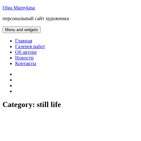
Skip
Olga Mamykina
to
персональный сайт художника
content
Menu and widgets
Главная
Галерея работ
Об авторе
Новости
Контакты
gallery
about
artist
news
contacts
Category:
still life
Peonies with cherries