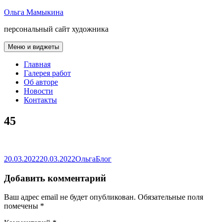
Перейти
Ольга Мамыкина
к
персональный сайт художника
содержимому
Меню и виджеты
Главная
Галерея работ
Об авторе
Новости
Контакты
45
Опубликовано
Автор
Рубрики
20.03.2022
20.03.2022
Ольга
Блог
Добавить комментарий
Ваш адрес email не будет опубликован.
Обязательные поля
помечены
*