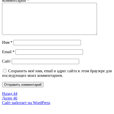
Комментарий
*
Имя
*
Email
*
Сайт
Сохранить моё имя, email и адрес сайта в этом браузере для
последующих моих комментариев.
Навигация
Предыдущая
Назад
44
запись:
Следующая
Далее
46
по
запись:
Сайт работает на WordPress
записям